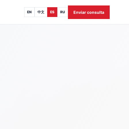
Enviar consulta
EN
中文
ES
RU