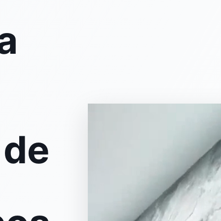
a
 de