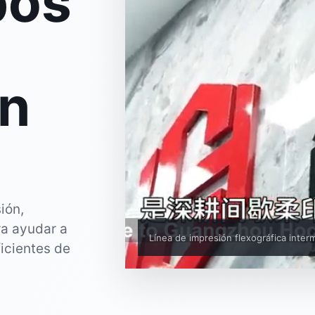
pos
ón
ión,
ra ayudar a
Línea de impresión flexográfica inter
ficientes de