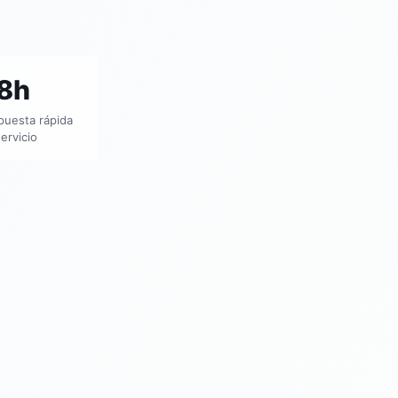
8h
puesta rápida
ervicio